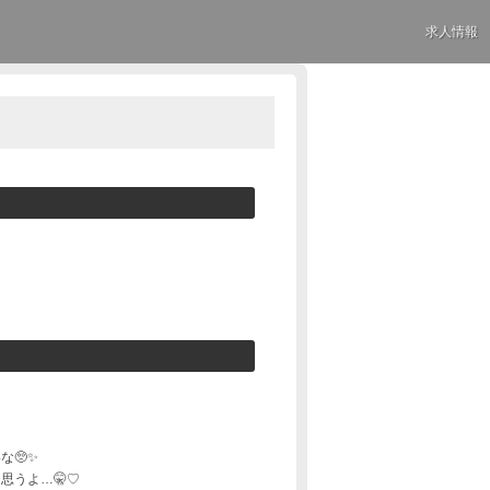
求人情報
な🥺✨
思うよ…🤫♡