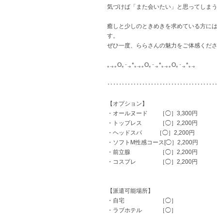
気づけば「また会いたい」と思ってしま
癒しと少しのときめきを求めている方に
す。
ぜひ一度、ららさんの魅力をご体感くだ
｡.｡｡O｡･.｡*｡.｡｡O｡･.｡*｡.｡｡O｡･.｡*｡.｡
‥‥‥‥‥‥‥‥‥‥‥‥‥‥‥‥‥‥
【オプション】
・オールヌード ［◯］3,300円
・トップレス ［◯］2,200円
・ヘッドスパ ［◯］2,200円
・ソフトM性感コース[◯］2,200円
・前立腺 ［◯］2,200円
・コスプレ ［◯］2,200円
【派遣可能場所】
・自宅 ［◯］
・ラブホテル ［◯］