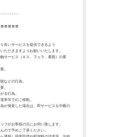
‥‥‥‥‥‥
〓〓〓〓〓〓
より良いサービスを提供できるよう
解いただきますようお願いいたします。
接触サービス（キス、フェラ、素股）の要
強要。
盗聴などの行為。
強要。
嫌がる行為。
や電車等でのご移動。
行為が発覚した場合は、即サービスを中断の
タッフがお客様の元にお伺い致します。
せんので予めご了承ください。
署へ通報し損害賠償や慰謝料の請求等、法的