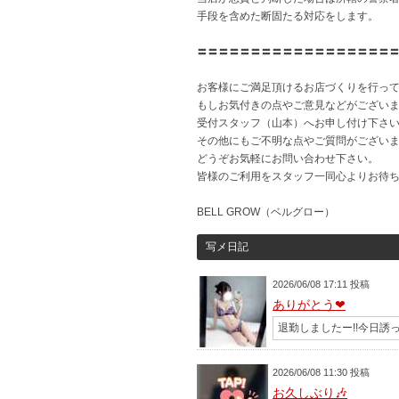
手段を含めた断固たる対応をします。
〓〓〓〓〓〓〓〓〓〓〓〓〓〓〓〓〓〓
お客様にご満足頂けるお店づくりを行っ
もしお気付きの点やご意見などがござい
受付スタッフ（山本）へお申し付け下さ
その他にもご不明な点やご質問がござい
どうぞお気軽にお問い合わせ下さい。
皆様のご利用をスタッフ一同心よりお待
BELL GROW（ベルグロー）
写メ日記
2026/06/08 17:11 投稿
ありがとう❤
退勤しましたー!!今日誘
2026/06/08 11:30 投稿
お久しぶり🎶