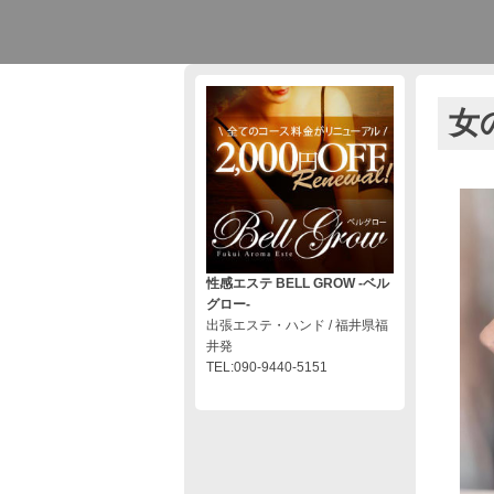
女
性感エステ BELL GROW ‐ベル
グロー‐
出張エステ・ハンド / 福井県福
井発
TEL:090-9440-5151