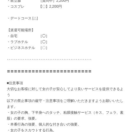
・前立腺 ［質問中］2,200円
・コスプレ 【〇】2,200円
・デートコース [△]
【派遣可能場所】
・自宅 ［◯］
・ラブホテル ［◯］
・ビジネスホテル ［〇］
‥‥‥‥‥‥‥‥‥‥‥‥‥‥‥‥‥‥‥‥‥‥‥‥
〓〓〓〓〓〓〓〓〓〓〓〓〓〓〓〓〓〓〓〓〓〓〓〓
■注意事項
大切なお客様に対して女の子が安心してより良いサービスを提供できるよ
う
以下の禁止事項の厳守・注意事項をご理解いただきますようお願いいたし
ます。
・女の子の胸、下半身へのタッチ、粘膜接触サービス（キス、フェラ、素
股）の要求、強要。
・本番行為の強要、個人的な付き合いの強要。
・女の子をスカウトする行為。