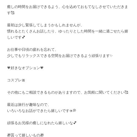
癒しの時間をお届けできるよう、心を込めておもてなしさせていただきま
す🥰
最初は少し緊張してしまうかもしれませんが、
慣れるとたくさんお話したり、ゆったりとした時間を一緒に過ごせたら嬉
しいです💕
お仕事や日頃の疲れを忘れて、
少しでもリラックスできる空間をお届けできるよう頑張ります✨
💗好きなオプション💗
コスプレ🎀
その他にもご相談できるものがありますので、お気軽に聞いてください🥰
最近は旅行が趣味なので、
いろいろなお話ができたら嬉しいです✈️💭
頑張るお兄様の癒しになれたら嬉しいな💕
🎁貰って嬉しいもの🎁