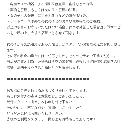
・各種カメラ機器による撮影又は盗撮・盗聴などの行為。
・薬物を服用、もしくは女の子へ服用の強要。
・女の子への脅迫、暴力をふるうなどの嫌がる行為。
・デートコース以外での女の子とのお車や電車等でのご移動。
以上の項目をお守りいただけない場合、行為が発覚した場合は、即サービ
スを中断の上、今後入店禁止とさせて頂きます。
女の子から緊急連絡があった場合、はスタッフがお客様の元にお伺い致し
ます。
その際の料金の返金には一切応じられませんので予めご了承ください。
当店が悪質と判断した場合は所轄の警察署へ通報し損害賠償や慰謝料の請
求等、法的手段を含めた断固たる対応をします。
〓〓〓〓〓〓〓〓〓〓〓〓〓〓〓〓〓〓〓〓〓〓〓〓
お客様にご満足頂けるお店づくりを行っております。
もしお気付きの点やご意見などがございましたら、
受付スタッフ（山本）へお申し付け下さい。
その他にもご不明な点やご質問がございましたら、
どうぞお気軽にお問い合わせ下さい。
皆様のご利用をスタッフ一同心よりお待ちしております！