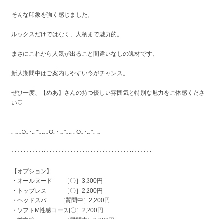
そんな印象を強く感じました。
ルックスだけではなく、人柄まで魅力的。
まさにこれから人気が出ること間違いなしの逸材です。
新人期間中はご案内しやすい今がチャンス。
ぜひ一度、【めあ】さんの持つ優しい雰囲気と特別な魅力をご体感くださ
い♡
｡.｡｡O｡･.｡*｡.｡｡O｡･.｡*｡.｡｡O｡･.｡*｡.｡
‥‥‥‥‥‥‥‥‥‥‥‥‥‥‥‥‥‥‥‥‥‥‥‥
【オプション】
・オールヌード ［〇］3,300円
・トップレス ［〇］2,200円
・ヘッドスパ ［質問中］2,200円
・ソフトM性感コース[〇］2,200円