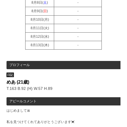
8月8日(
土
)
-
8月9日(
日
)
-
8月10日(
月
)
-
8月11日(
火
)
-
8月12日(
水
)
-
8月13日(
木
)
-
プロフィール
日記
めあ
(21歳)
T.163 B.92 (H) W.57 H.89
アピールコメント
はじめまして🎀
私を見つけてくれてありがとうございます💓