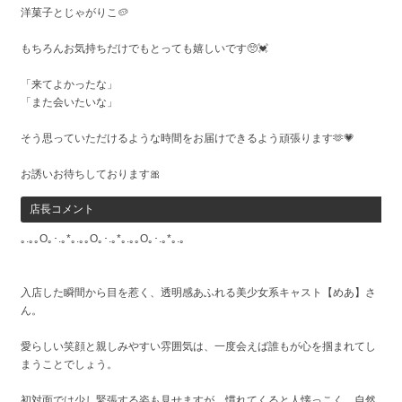
洋菓子とじゃがりこ🥔
もちろんお気持ちだけでもとっても嬉しいです🥺💓
「来てよかったな」
「また会いたいな」
そう思っていただけるような時間をお届けできるよう頑張ります🫶💗
お誘いお待ちしております🎀
店長コメント
｡.｡｡O｡･.｡*｡.｡｡O｡･.｡*｡.｡｡O｡･.｡*｡.｡
入店した瞬間から目を惹く、透明感あふれる美少女系キャスト【めあ】さ
ん。
愛らしい笑顔と親しみやすい雰囲気は、一度会えば誰もが心を掴まれてし
まうことでしょう。
初対面では少し緊張する姿も見せますが、慣れてくると人懐っこく、自然